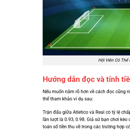
Hội Viên Có Thể
Hướng dẫn đọc và tính ti
Nếu muốn nắm rõ hơn về cách đọc cũng như 
thể tham khảo ví dụ sau:
Trận đấu giữa Atletico và Real có tỷ lệ ch
lần lượt là 0.93, 0.98. Giả sử bạn chơi kèo
toán số tiền thu về trong các trường hợp có