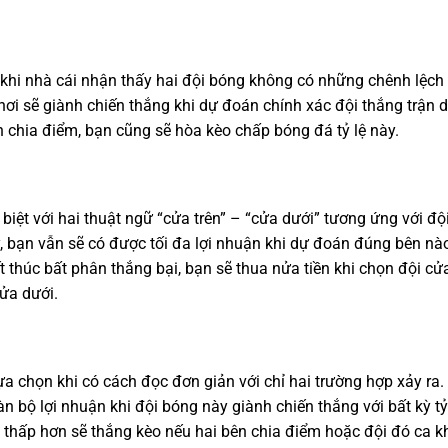
khi nhà cái nhận thấy hai đội bóng không có những chênh lệch 
 chơi sẽ giành chiến thắng khi dự đoán chính xác đội thắng trận 
ên chia điểm, bạn cũng sẽ hòa kèo chấp bóng đá tỷ lệ này.
 biệt với hai thuật ngữ “cửa trên” – “cửa dưới” tương ứng với độ
 bạn vẫn sẽ có được tối đa lợi nhuận khi dự đoán đúng bên nà
 thúc bất phân thắng bại, bạn sẽ thua nửa tiền khi chọn đội cử
cửa dưới.
a chọn khi có cách đọc đơn giản với chỉ hai trường hợp xảy ra.
àn bộ lợi nhuận khi đội bóng này giành chiến thắng với bất kỳ tỷ
á thấp hơn sẽ thắng kèo nếu hai bên chia điểm hoặc đội đó ca k