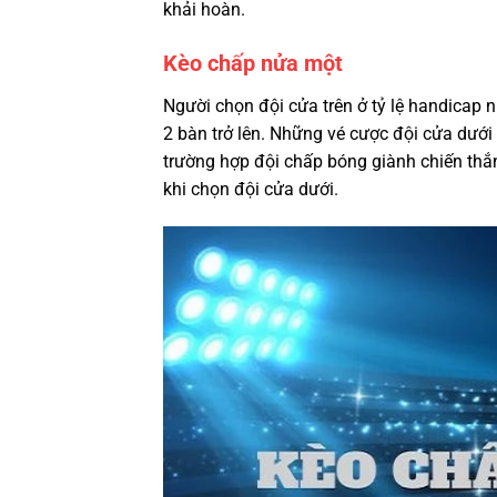
khải hoàn.
Kèo chấp nửa một
Người chọn đội cửa trên ở tỷ lệ handicap n
2 bàn trở lên. Những vé cược đội cửa dưới
trường hợp đội chấp bóng giành chiến thắn
khi chọn đội cửa dưới.