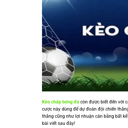
Kèo chấp bóng đá
còn được biết đến với c
cược này dùng để dự đoán đội chiến thắng 
thắng cũng như lợi nhuận cân bằng bất kể
bài viết sau đây!