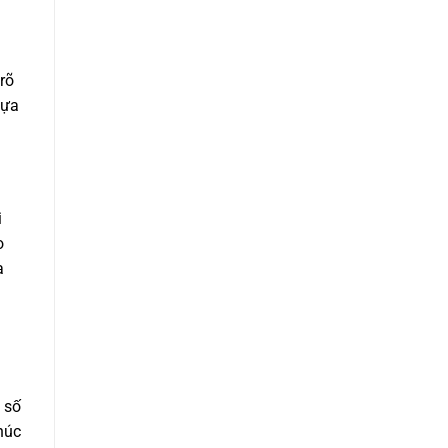
rõ
dựa
i
o
a
 số
húc