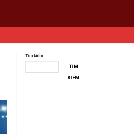
Tìm kiếm
TÌM
KIẾM