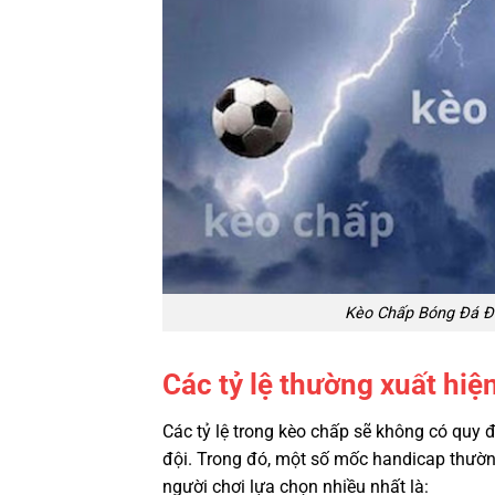
Kèo Chấp Bóng Đá Đ
Các tỷ lệ thường xuất hi
Các tỷ lệ trong kèo chấp sẽ không có quy 
đội. Trong đó, một số mốc handicap thườn
người chơi lựa chọn nhiều nhất là: