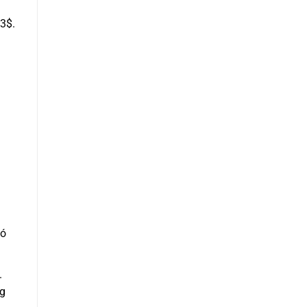
93$.
có
.
ng